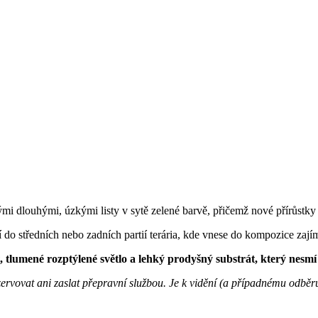
vými dlouhými, úzkými listy v sytě zelené barvě, přičemž nové přírůstky j
dí do středních nebo zadních partií terária, kde vnese do kompozice zají
 tlumené rozptýlené světlo a lehký prodyšný substrát, který nesm
rezervovat ani zaslat přepravní službou. Je k vidění (a případnému odběr