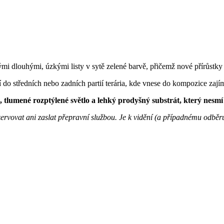
vými dlouhými, úzkými listy v sytě zelené barvě, přičemž nové přírůstky j
dí do středních nebo zadních partií terária, kde vnese do kompozice zají
 tlumené rozptýlené světlo a lehký prodyšný substrát, který nesm
rezervovat ani zaslat přepravní službou. Je k vidění (a případnému odběr