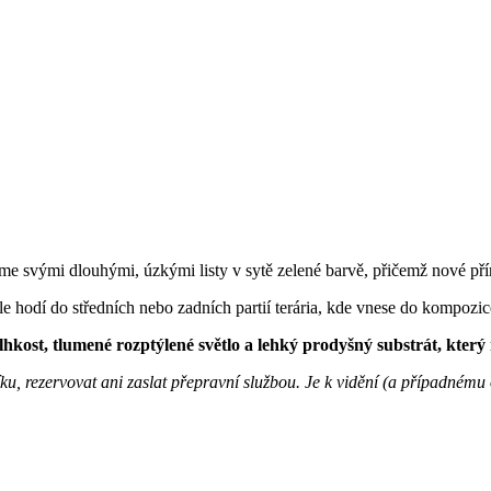
aujme svými dlouhými, úzkými listy v sytě zelené barvě, přičemž nové přír
ěle hodí do středních nebo zadních partií terária, kde vnese do kompozi
hkost, tlumené rozptýlené světlo a lehký prodyšný substrát, který
šíku, rezervovat ani zaslat přepravní službou. Je k vidění (a případném