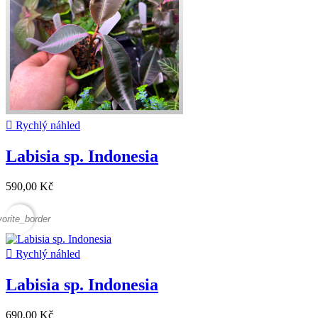

Rychlý náhled
Labisia sp. Indonesia
590,00 Kč
vorite_border

Rychlý náhled
Labisia sp. Indonesia
690,00 Kč