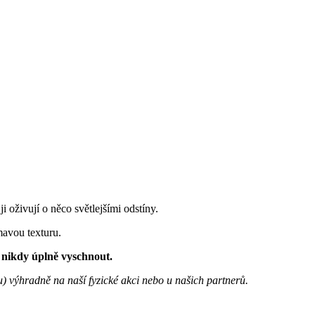
i oživují o něco světlejšími odstíny.
mavou texturu.
í nikdy úplně vyschnout.
u) výhradně na naší fyzické akci nebo u našich partnerů.