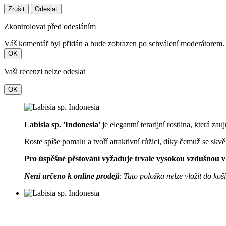
Zrušit
Odeslat
Zkontrolovat před odesláním
Váš komentář byl přidán a bude zobrazen po schválení moderátorem.
OK
Vaši recenzi nelze odeslat
OK
Labisia sp. 'Indonesia'
je elegantní terarijní rostlina, která z
Roste spíše pomalu a tvoří atraktivní růžici, díky čemuž se skv
Pro úspěšné pěstování vyžaduje trvale vysokou vzdušnou vl
Není určeno k online prodeji
: Tato položka nelze vložit do ko