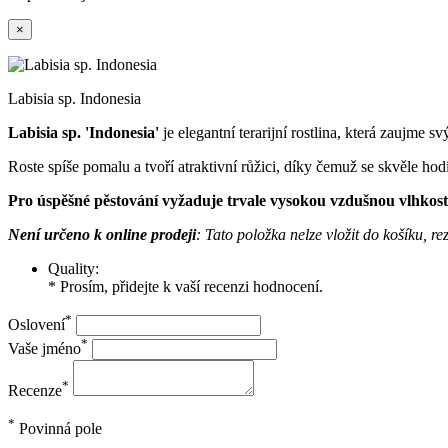
×
Labisia sp. Indonesia
Labisia sp. 'Indonesia'
je elegantní terarijní rostlina, která zaujme s
Roste spíše pomalu a tvoří atraktivní růžici, díky čemuž se skvěle ho
Pro úspěšné pěstování vyžaduje trvale vysokou vzdušnou vlhkost,
Není určeno k online prodeji
: Tato položka nelze vložit do košíku, 
Quality:
* Prosím, přidejte k vaší recenzi hodnocení.
*
Oslovení
*
Vaše jméno
*
Recenze
*
Povinná pole