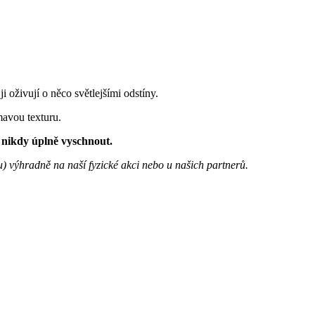
i oživují o něco světlejšími odstíny.
mavou texturu.
í nikdy úplně vyschnout.
u) výhradně na naší fyzické akci nebo u našich partnerů.