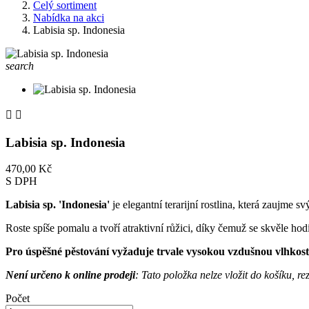
Celý sortiment
Nabídka na akci
Labisia sp. Indonesia
search


Labisia sp. Indonesia
470,00 Kč
S DPH
Labisia sp. 'Indonesia'
je elegantní terarijní rostlina, která zaujme s
Roste spíše pomalu a tvoří atraktivní růžici, díky čemuž se skvěle ho
Pro úspěšné pěstování vyžaduje trvale vysokou vzdušnou vlhkost,
Není určeno k online prodeji
: Tato položka nelze vložit do košíku, 
Počet