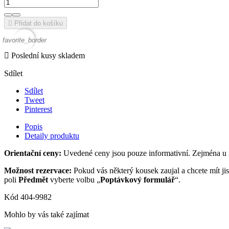

Přidat do košíku
favorite_border

Poslední kusy skladem
Sdílet
Sdílet
Tweet
Pinterest
Popis
Detaily produktu
Orientační ceny:
Uvedené ceny jsou pouze informativní. Zejména u ros
Možnost rezervace:
Pokud vás některý kousek zaujal a chcete mít jis
poli
Předmět
vyberte volbu „
Poptávkový formulář
“.
Kód
404-9982
Mohlo by vás také zajímat