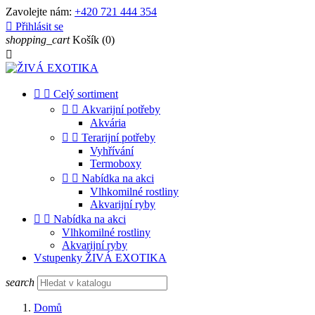
Zavolejte nám:
+420 721 444 354

Přihlásit se
shopping_cart
Košík
(0)



Celý sortiment


Akvarijní potřeby
Akvária


Terarijní potřeby
Vyhřívání
Termoboxy


Nabídka na akci
Vlhkomilné rostliny
Akvarijní ryby


Nabídka na akci
Vlhkomilné rostliny
Akvarijní ryby
Vstupenky ŽIVÁ EXOTIKA
search
Domů